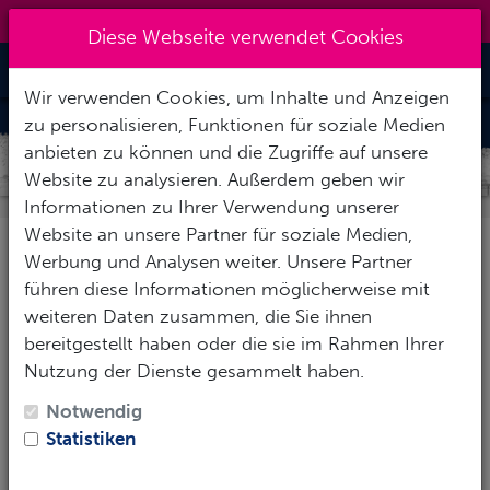
09151 7269611
|
zentrale@action-sport.de
Diese Webseite verwendet Cookies
Toggle Nav
Wir verwenden Cookies, um Inhalte und Anzeigen
zu personalisieren, Funktionen für soziale Medien
ACTION-SPORT-TAUCHSHOPS
anbieten zu können und die Zugriffe auf unsere
PLZ 5
Website zu analysieren. Außerdem geben wir
Informationen zu Ihrer Verwendung unserer
Website an unsere Partner für soziale Medien,
Werbung und Analysen weiter. Unsere Partner
55129 - Mainz
führen diese Informationen möglicherweise mit
weiteren Daten zusammen, die Sie ihnen
Tauchertreff Mainz
bereitgestellt haben oder die sie im Rahmen Ihrer
Bodenheimer Str. 12
Nutzung der Dienste gesammelt haben.
BASIS
55129 Mainz
Partner
Notwendig
Telefon: +49 (0) 6131-999927
Statistiken
Info