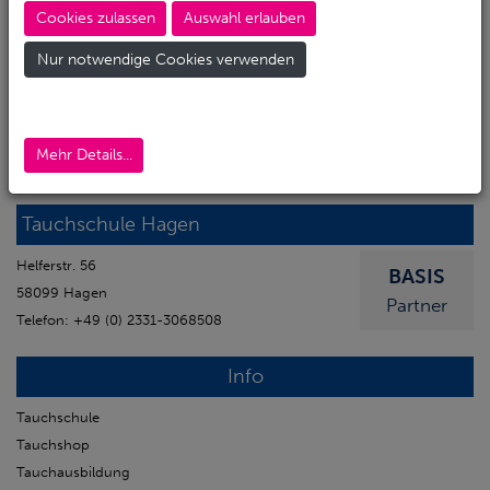
Cookies zulassen
Auswahl erlauben
Tauchschule
Tauchshop
Nur notwendige Cookies verwenden
Tauchausbildung
Mehr Details...
58093 - Hagen
Tauchschule Hagen
Helferstr. 56
BASIS
58099 Hagen
Partner
Telefon: +49 (0) 2331-3068508
Info
Tauchschule
Tauchshop
Tauchausbildung