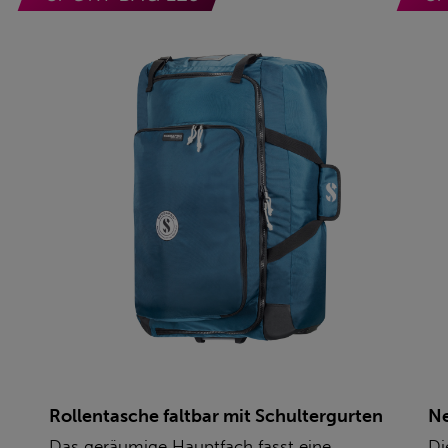
Rollentasche faltbar mit Schultergurten
Ne
Das geräumige Hauptfach fasst eine
Di