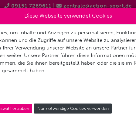
09151 7269611
|
zentrale@action-sport.de
Diese Webseite verwendet Cookies
es, um Inhalte und Anzeigen zu personalisieren, Funktion
EN
TAUCHSHOPS
TAUCHAUSBILDUNG
GRUPPENREIS
können und die Zugriffe auf unsere Website zu analysier
 Ihrer Verwendung unserer Website an unsere Partner für
n weiter. Unsere Partner führen diese Informationen mög
men, die Sie ihnen bereitgestellt haben oder die sie im
e gesammelt haben.
RO SPORT BAG TAUCH
swahl erlauben
Nur notwendige Cookies verwenden