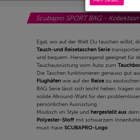
Mehr Details...
Scubapro SPORT BAG - Kollektio
Egal, wo auf der Welt Du tauchen willst, d
Tauch-und Reisetaschen Serie
transportier
und bequem. Hervorragend geeignet für d
Tauchausrüstung vom Auto zum
Tauchbo
Die Taschen funktionieren genauso gut auc
Flughäfen
wie auf der
Reise
zu exotischen
BAG Serie lässt sich leicht heben, tragen od
solide Allround-Wahl für den problemlosen
persönlichen Ausrüstung.
Modisch im Style und
hergestellt aus
dem
Polyester-Stoff
mit schwarzem Innenfutt
must-have
SCUBAPRO-Logo