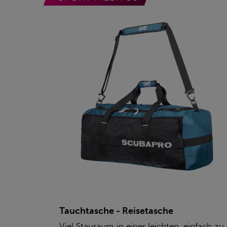
Tauchtasche - Reisetasche
Viel Stauraum in einer leichten, einfach zu