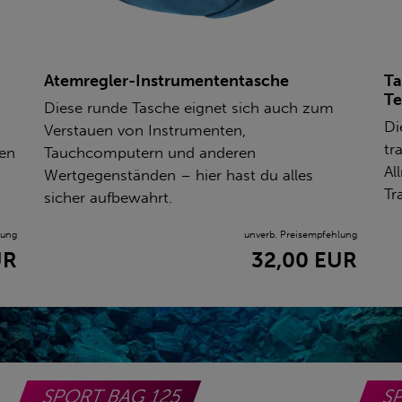
Atemregler-Instrumententasche
Ta
Te
Diese runde Tasche eignet sich auch zum
Di
Verstauen von Instrumenten,
tr
ien
Tauchcomputern und anderen
Al
Wertgegenständen – hier hast du alles
Tr
sicher aufbewahrt.
lung
unverb. Preisempfehlung
UR
32,00 EUR
SPORT BAG 125
S