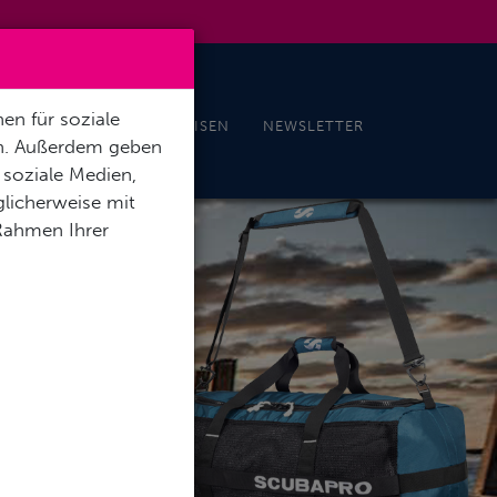
en für soziale
EN
NEWS
TAUCHREISEN
NEWSLETTER
en. Außerdem geben
 soziale Medien,
licherweise mit
 Rahmen Ihrer
TASCHEN