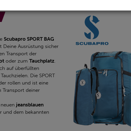
n
ie
Scubapro SPORT BAG
t Deine Ausrüstung sicher
en Transport der
ot
oder zum
Tauchplatz
.
h auf überfüllten
 Tauchzielen. Die SPORT
er rollen und ist eine
 Transport deiner
 neuen
jeansblauen
er und dem bekannten