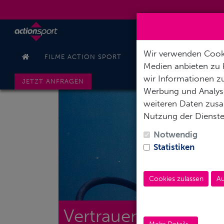
Wir verwenden Cooki
FILME ACTION SPORT
PRODUKTVORSTELLUNG
Medien anbieten zu 
wir Informationen zu
JETZT ANFRAGEN
Werbung und Analyse
weiteren Daten zusam
Nutzung der Dienst
Notwendig
Statistiken
Cookies zulassen
Au
Vertrauen ist gut. Ko