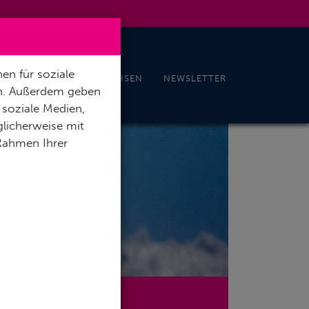
en für soziale
EN
NEWS
TAUCHREISEN
NEWSLETTER
en. Außerdem geben
 soziale Medien,
licherweise mit
 Rahmen Ihrer