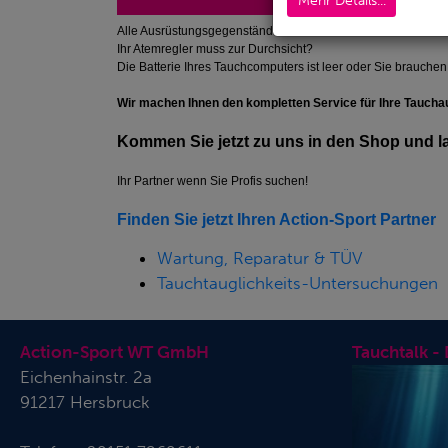
Mehr Details...
Alle Ausrüstungsgegenstände werden beim Tauchen und an 
Ihr Atemregler muss zur Durchsicht?
Die Batterie Ihres Tauchcomputers ist leer oder Sie brauch
Wir machen Ihnen den kompletten Service für Ihre Tauch
Kommen Sie jetzt zu uns in den Shop und l
Ihr Partner wenn Sie Profis suchen!
Finden Sie jetzt Ihren Action-Sport Partner
Wartung, Reparatur & TÜV
Tauchtauglichkeits-Untersuchungen
Action-Sport WT GmbH
Tauchtalk -
Eichenhainstr. 2a
91217 Hersbruck