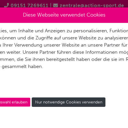
09151 7269611
|
zentrale@action-sport.de
Diese Webseite verwendet Cookies
es, um Inhalte und Anzeigen zu personalisieren, Funktion
EN
TAUCHSHOPS
TAUCHAUSBILDUNG
GRUPPENREIS
können und die Zugriffe auf unsere Website zu analysier
 Ihrer Verwendung unserer Website an unsere Partner für
n weiter. Unsere Partner führen diese Informationen mög
men, die Sie ihnen bereitgestellt haben oder die sie im
e gesammelt haben.
swahl erlauben
Nur notwendige Cookies verwenden
ntrolle ist besser!