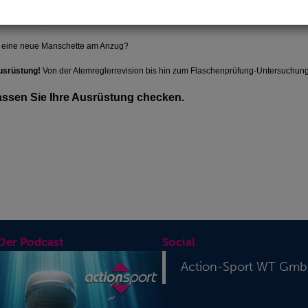
Land beansprucht.
en eine neue Manschette am Anzug?
ausrüstung!
Von der Atemreglerrevision bis hin zum Flaschenprüfung-Untersuchung 
assen Sie Ihre Ausrüstung checken.
 Der Podcast
Social
Action-Sport WT Gm