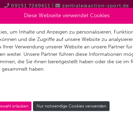
09151 7269611
|
zentrale@action-sport.de
Diese Webseite verwendet Cookies
es, um Inhalte und Anzeigen zu personalisieren, Funktion
EN
TAUCHSHOPS
TAUCHAUSBILDUNG
GRUPPENREIS
können und die Zugriffe auf unsere Website zu analysier
 Ihrer Verwendung unserer Website an unsere Partner für
n weiter. Unsere Partner führen diese Informationen mög
men, die Sie ihnen bereitgestellt haben oder die sie im
auf:
e gesammelt haben.
swahl erlauben
Nur notwendige Cookies verwenden