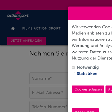
Wir verwenden Cooki
FILME ACTION SPORT
PRODUKTVORSTELLUNG
Medien anbieten zu 
wir Informationen zu
JETZT ANFRAGEN
Werbung und Analyse
weiteren Daten zusam
Nehmen Sie mit uns Kontakt 
Nutzung der Dienst
Notwendig
Statistiken
Cookies zulassen
Au