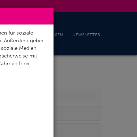
en für soziale
EN
NEWS
TAUCHREISEN
NEWSLETTER
en. Außerdem geben
 soziale Medien,
licherweise mit
 Rahmen Ihrer