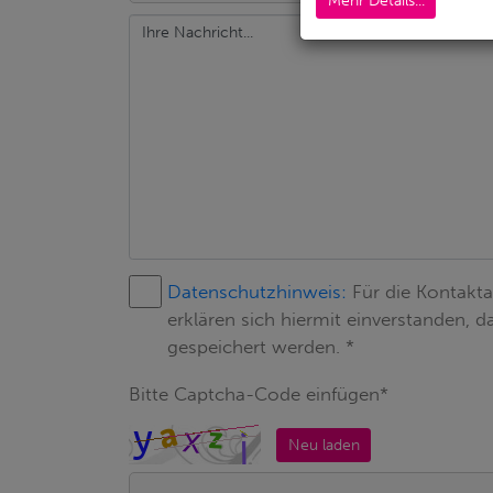
Mehr Details...
Datenschutzhinweis:
Für die Kontakt
erklären sich hiermit einverstanden,
gespeichert werden. *
Bitte Captcha-Code einfügen*
Neu laden