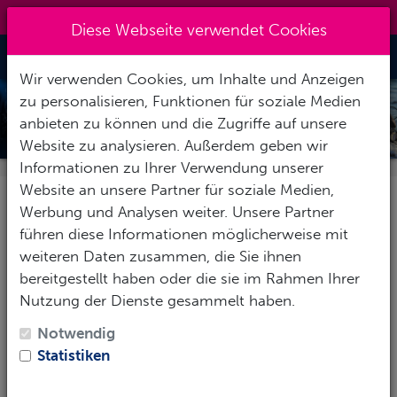
09151 7269611
|
zentrale@action-sport.de
Diese Webseite verwendet Cookies
Toggle Nav
Wir verwenden Cookies, um Inhalte und Anzeigen
zu personalisieren, Funktionen für soziale Medien
MARES X-STREAM
anbieten zu können und die Zugriffe auf unsere
Website zu analysieren. Außerdem geben wir
Informationen zu Ihrer Verwendung unserer
Website an unsere Partner für soziale Medien,
Werbung und Analysen weiter. Unsere Partner
BESCHREIBUNG
führen diese Informationen möglicherweise mit
weiteren Daten zusammen, die Sie ihnen
Die Mares
X-STREAM
Tauchflossen haben eine
bereitgestellt haben oder die sie im Rahmen Ihrer
Blattlänge von 34,5 bis 38 cm je nach Größe. Die
Nutzung der Dienste gesammelt haben.
Flossen haben ein offenes Fußteil. Aus
innovativen
Hochleistungsmaterialien
gefertigt, bieten sie
Notwendig
überragende Schubkraft
bei gleichzeitiger
Statistiken
Minimierung der Beinermüdung. Die verwendeten