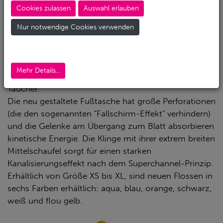
Materialien sind 3 spezifische für
maximale
Cookies zulassen
Auswahl erlauben
Elastizität, hohe Haltbarkeit und Verschleißfestigkeit
.
Das spezielle Kanalschubsystem erzeugt eine
Nur notwendige Cookies verwenden
Kanalgeometrie, die in der Lage ist, bei gleichem
Kraftaufwand mehr Wasser zu bewegen und mehr
Schub zu erzeugen. Das Ergebnis ist eine Ultra-
Mehr Details...
Hochleistungsflosse für die anspruchsvollsten
Taucher.
Die neu gestaltete Fußtasche hat große Perforationen
(die den sogenannten "Fallschirm-Effekt" verhindern)
und die Gelenke am Übergang zum Blatt absorbieren
kinetische Energie. Die Klinge mit ihrer extrem breiten
Mittelschaufel sorgt für einen starken
Kanalisierungseffekt nach dem Superchannel-Prinzip.
Erhältlich von Größe XS bis XL, sind neuen Flossen in
sechs Farben erhältlich: aqua, blau, orange, schwarz,
weiß und flou gelb.