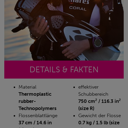
DETAILS & FAKTEN
Material
effektiver
Thermoplastic
Schubbereich
rubber-
750 cm² / 116.3 in²
Technopolymers
(size R)
Flossenblattlänge
Gewicht der Flosse
37 cm / 14.6 in
0.7 kg / 1.5 lb (size