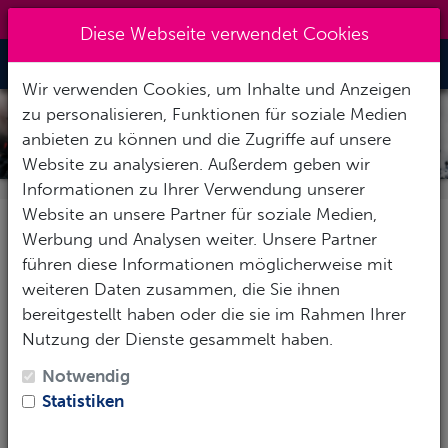
09151 7269611
|
zentrale@action-sport.de
Diese Webseite verwendet Cookies
Toggle Nav
Wir verwenden Cookies, um Inhalte und Anzeigen
zu personalisieren, Funktionen für soziale Medien
HOLLIS ATEMREGLER 150LX UND
anbieten zu können und die Zugriffe auf unsere
200LX
Website zu analysieren. Außerdem geben wir
200LX
Informationen zu Ihrer Verwendung unserer
Website an unsere Partner für soziale Medien,
Werbung und Analysen weiter. Unsere Partner
Atemregler 200 LX +
führen diese Informationen möglicherweise mit
weiteren Daten zusammen, die Sie ihnen
DCX
bereitgestellt haben oder die sie im Rahmen Ihrer
Nutzung der Dienste gesammelt haben.
Notwendig
Statistiken