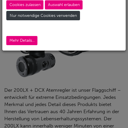
Cookies zulassen
Auswahl erlauben
Nur notwendige Cookies verwenden
Mehr Details...
Der 200LX + DCX Atemregler ist unser Flaggschiff –
entwickelt für extreme Einsatzbedingungen. Jedes
Merkmal und jedes Detail dieses Produkts bietet
Ihnen das Vertrauen aus 40 Jahren Erfahrung in der
Herstellung von Lebenserhaltungssystemen. Der
200LX kann innerhalb weniger Minuten von einer