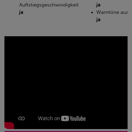
Auftstiegsgeschwindigkeit
ja
ja
Warntöne aussc
ja