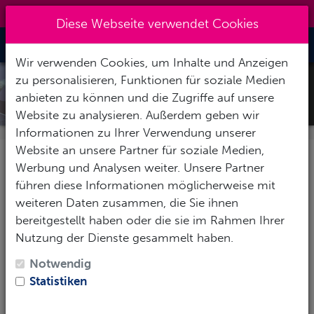
09151 7269611
|
zentrale@action-sport.de
Diese Webseite verwendet Cookies
Toggle Nav
Wir verwenden Cookies, um Inhalte und Anzeigen
zu personalisieren, Funktionen für soziale Medien
MARES QUAD CI
anbieten zu können und die Zugriffe auf unsere
Website zu analysieren. Außerdem geben wir
Informationen zu Ihrer Verwendung unserer
Website an unsere Partner für soziale Medien,
BESCHREIBUNG
Werbung und Analysen weiter. Unsere Partner
führen diese Informationen möglicherweise mit
Tauche ein in die fortschrittlichen Funktionen des
weiteren Daten zusammen, die Sie ihnen
gasintegrierten
Mares
Tauchcomputers QUAD Ci
für
bereitgestellt haben oder die sie im Rahmen Ihrer
ein unvergleichliches Unterwassererlebnis. Mit dem
Nutzung der Dienste gesammelt haben.
Bühlmann ZH-L16C Algorithmus
kannst du deine
Notwendig
persönlichen Gradientenfaktoren einstellen und so
Statistiken
einen sicheren, auf deine Vorlieben zugeschnittenen
Tauchgang gewährleisten. Mit seinen vielseitigen