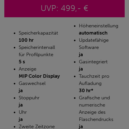
UVP: 499,- €
Höheneinstellung
Speicherkapazität
automatisch
100 hr
Updatefähige
Speicherintervall
Software
für Profilpunkte
ja
5 s
Gasintegriert
Anzeige
ja
MIP Color Display
Tauchzeit pro
Gaswechsel
Aufladung
ja
30 hr*
Stoppuhr
Grafische und
ja
numerische
Uhr
Anzeige des
ja
Flaschendrucks
Zweite Zeitzone
ja