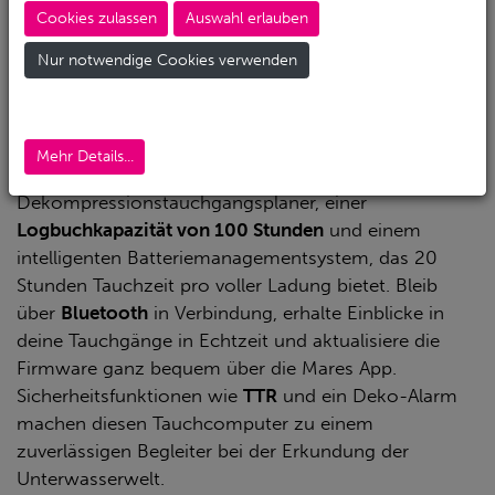
Modi für Luft, Nitrox und Trimix
und dem
Cookies zulassen
Auswahl erlauben
hochauflösenden 8-Farben-MIP-Display
bietet dieser
Nur notwendige Cookies verwenden
Tauchcomputer umfassende Informationen auf einen
Blick. Der integrierte
digitale Kompass,
die Stoppuhr
und die schlauchlose
Tankdatenintegration (bis zu
fünf Sender)
verbessern die Navigations- und
Mehr Details...
Überwachungsmöglichkeiten. Profitiere von einem
Dekompressionstauchgangsplaner, einer
Logbuchkapazität von 100 Stunden
und einem
intelligenten Batteriemanagementsystem, das 20
Stunden Tauchzeit pro voller Ladung bietet. Bleib
über
Bluetooth
in Verbindung, erhalte Einblicke in
deine Tauchgänge in Echtzeit und aktualisiere die
Firmware ganz bequem über die Mares App.
Sicherheitsfunktionen wie
TTR
und ein Deko-Alarm
machen diesen Tauchcomputer zu einem
zuverlässigen Begleiter bei der Erkundung der
Unterwasserwelt.