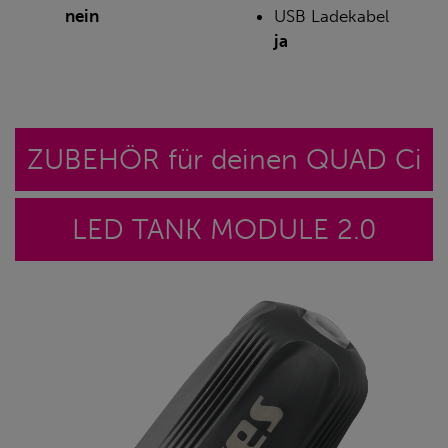
nein
USB Ladekabel
ja
ZUBEHÖR für deinen QUAD Ci
LED TANK MODULE 2.0