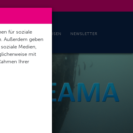
en für soziale
EN
NEWS
TAUCHREISEN
NEWSLETTER
en. Außerdem geben
 soziale Medien,
licherweise mit
 Rahmen Ihrer