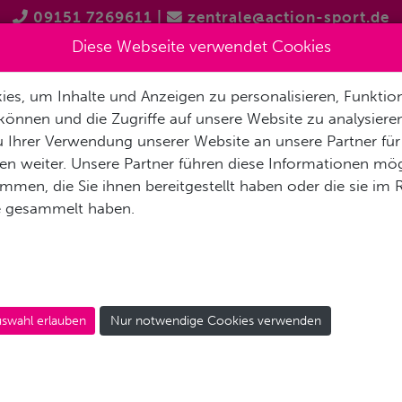
09151 7269611
|
zentrale@action-sport.de
Diese Webseite verwendet Cookies
es, um Inhalte und Anzeigen zu personalisieren, Funktion
EN
TAUCHSHOPS
TAUCHAUSBILDUNG
GRUPPENREIS
können und die Zugriffe auf unsere Website zu analysier
 Ihrer Verwendung unserer Website an unsere Partner für
n weiter. Unsere Partner führen diese Informationen mög
men, die Sie ihnen bereitgestellt haben oder die sie im
e gesammelt haben.
OCEAMA SNAKE
swahl erlauben
Nur notwendige Cookies verwenden