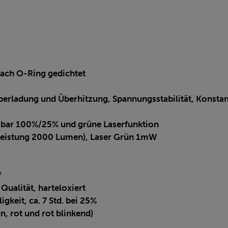
fach O-Ring gedichtet
Überladung und Überhitzung, Spannungsstabilität, Konsta
mbar 100%/25% und grüne Laserfunktion
pleistung 2000 Lumen), Laser Grün 1mW
f
ualität, harteloxiert
igkeit, ca. 7 Std. bei 25%
n, rot und rot blinkend)