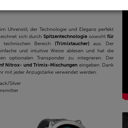
im Uhrenstil, der Technologie und Eleganz perfekt
zeichnet sich durch
Spitzentechnologie
sowohl
für
 technischen Bereich
(Trimixtaucher)
aus. Der
infache und intuitive Weise ablesen und hat die
en optionalen Transponder zu integrieren. Der
nf Nitrox- und Trimix-Mischungen
eingeben. Dank
r mit jeder Anzugstärke verwendet werden.
ack/Silver
nsmitter