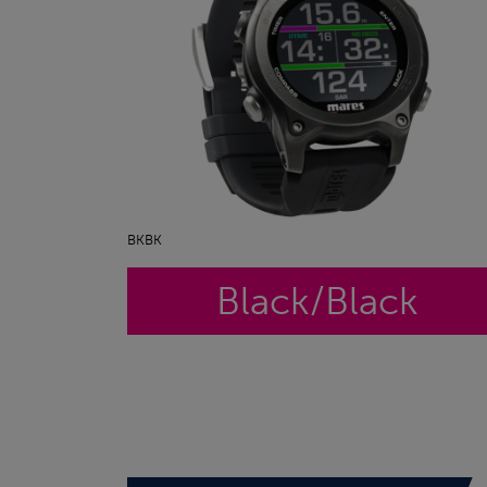
BKBK
Black/Black