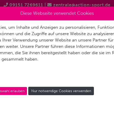
09151 7269611
|
zentrale@action-sport.de
Diese Webseite verwendet Cookies
es, um Inhalte und Anzeigen zu personalisieren, Funktion
EN
TAUCHSHOPS
TAUCHAUSBILDUNG
GRUPPENREIS
können und die Zugriffe auf unsere Website zu analysier
 Ihrer Verwendung unserer Website an unsere Partner für
n weiter. Unsere Partner führen diese Informationen mög
men, die Sie ihnen bereitgestellt haben oder die sie im
e gesammelt haben.
ES SIRIUS TAUCHCOMP
swahl erlauben
Nur notwendige Cookies verwenden