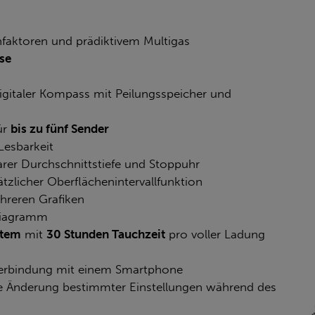
faktoren und prädiktivem Multigas
se
igitaler Kompass mit Peilungsspeicher und
ür
bis zu fünf Sender
Lesbarkeit
rer Durchschnittstiefe und Stoppuhr
zlicher Oberflächenintervallfunktion
reren Grafiken
diagramm
stem
mit
30 Stunden Tauchzeit
pro voller Ladung
Verbindung mit einem Smartphone
 Änderung bestimmter Einstellungen während des